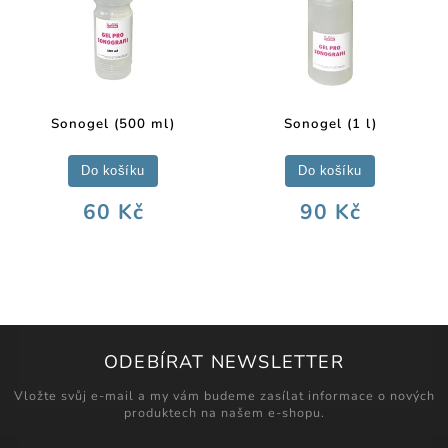
Sonogel (500 ml)
Sonogel (1 l)
Do košíku
Do košíku
60 Kč
90 Kč
ODEBÍRAT NEWSLETTER
Vložte svůj e-mail a my vám budeme zasílat informace o nových
produktech na našem e-shopu.