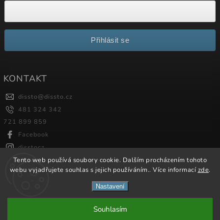
Přihlásit se
KONTAKT
dissto
@
dissto.cz
481 324 342
721 899 859
Facebook
disstocz
Tento web používá soubory cookie. Dalším procházením tohoto
webu vyjadřujete souhlas s jejich používáním.. Více informací
zde
.
Copyright 2026
Dissto
. Všechna práva vyhrazena.
Nastavení
Vytvořil
Shoptet
| Design
Shoptak.cz.
Souhlasím