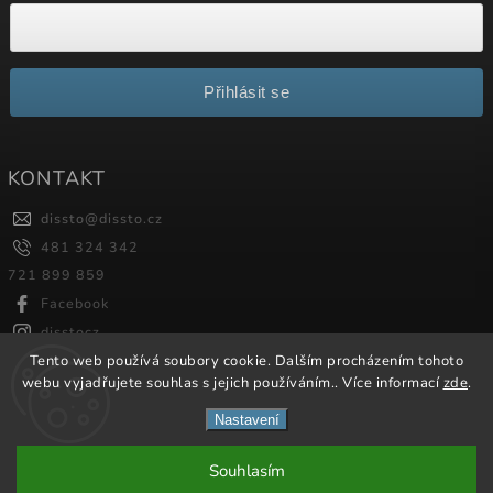
Přihlásit se
KONTAKT
dissto
@
dissto.cz
481 324 342
721 899 859
Facebook
disstocz
Tento web používá soubory cookie. Dalším procházením tohoto
webu vyjadřujete souhlas s jejich používáním.. Více informací
zde
.
Copyright 2026
Dissto
. Všechna práva vyhrazena.
Nastavení
Vytvořil
Shoptet
| Design
Shoptak.cz.
Souhlasím