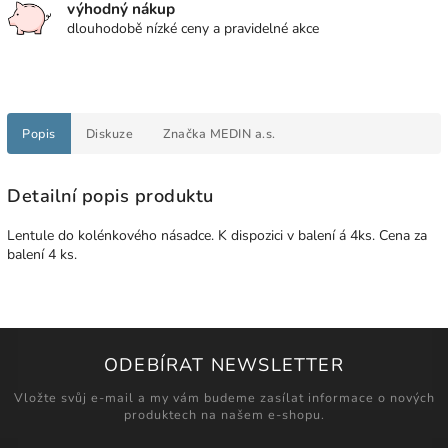
výhodný nákup
dlouhodobě nízké ceny a pravidelné akce
Popis
Diskuze
Značka
MEDIN a.s.
Detailní popis produktu
Lentule do kolénkového násadce. K dispozici v balení á 4ks. Cena za
balení 4 ks.
ODEBÍRAT NEWSLETTER
Vložte svůj e-mail a my vám budeme zasílat informace o nových
produktech na našem e-shopu.