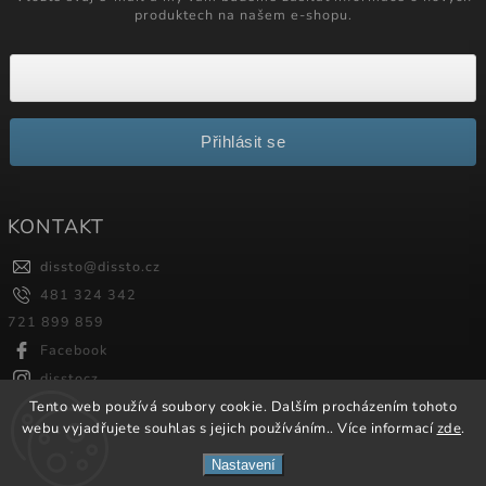
produktech na našem e-shopu.
Přihlásit se
KONTAKT
dissto
@
dissto.cz
481 324 342
721 899 859
Facebook
disstocz
Tento web používá soubory cookie. Dalším procházením tohoto
webu vyjadřujete souhlas s jejich používáním.. Více informací
zde
.
Copyright 2026
Dissto
. Všechna práva vyhrazena.
Nastavení
Vytvořil
Shoptet
| Design
Shoptak.cz.