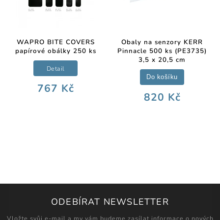
WAPRO BITE COVERS
Obaly na senzory KERR
papírové obálky 250 ks
Pinnacle 500 ks (PE3735)
3,5 x 20,5 cm
Detail
Do košíku
767 Kč
820 Kč
ODEBÍRAT NEWSLETTER
Vložte svůj e-mail a my vám budeme zasílat informace o nových