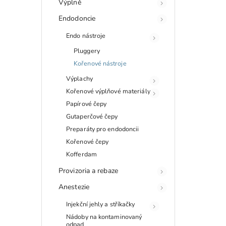
Výplně
Endodoncie
Endo nástroje
Pluggery
Kořenové nástroje
Výplachy
Kořenové výplňové materiály
Papírové čepy
Gutaperčové čepy
Preparáty pro endodoncii
Kořenové čepy
Kofferdam
Provizoria a rebaze
Anestezie
Injekční jehly a stříkačky
Nádoby na kontaminovaný
odpad