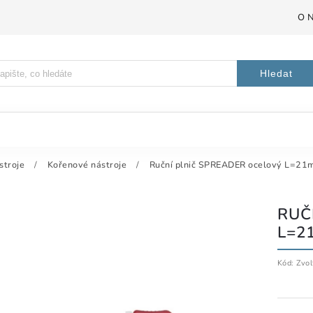
O 
Hledat
stroje
/
Kořenové nástroje
/
Ruční plnič SPREADER ocelový L=21m
RUČ
L=2
Kód:
Zvol