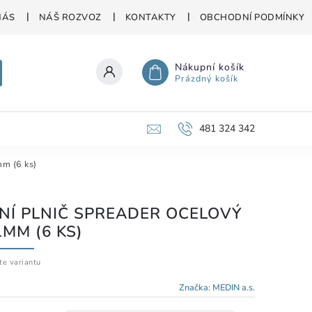
NÁS
NÁŠ ROZVOZ
KONTAKTY
OBCHODNÍ PODMÍNKY
Nákupní košík
Prázdný košík
481 324 342
m (6 ks)
NÍ PLNIČ SPREADER OCELOVÝ
1MM (6 KS)
te variantu
Značka:
MEDIN a.s.