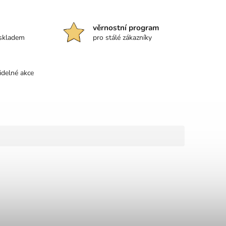
věrnostní program
 skladem
pro stálé zákazníky
idelné akce