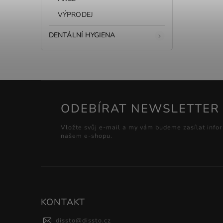
VÝPRODEJ
DENTÁLNÍ HYGIENA
ODEBÍRAT NEWSLETTER
Vložte svůj e-mail a my vám budeme zasílat info
našem e-shopu.
KONTAKT
dissto
@
dissto.cz