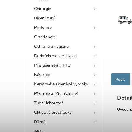
Chirurgie
Bělení zubů
Profylaxe
Ortodoncie
Ochrana a hygiena
Dezinfekce a sterilizace
Příslušenství k RTG
Nástroje
Popis
Nerezové a skleněné výrobky
Přístroje a příslušenství
Detai
Zubní laboratoř
Uvedená 
Úklidové prostředky
Různé
AKCE