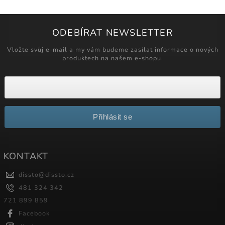
ODEBÍRAT NEWSLETTER
Vložte svůj e-mail a my vám budeme zasílat informace o nových
produktech na našem e-shopu.
Přihlásit se
KONTAKT
dissto
@
dissto.cz
481 324 342
721 899 859
Facebook