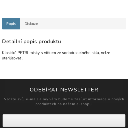
Popis
Diskuze
Detailní popis produktu
Klasické PETRI misky s víčkem ze sododraselného skla, nelze
sterilizovat .
ODEBÍRAT NEWSLETTER
Vložte svůj e-mail a my vám budeme zasílat informace o nových
produktech na našem e-shopu.