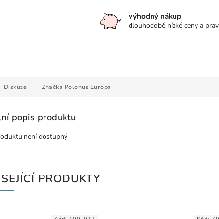
výhodný nákup
dlouhodobě nízké ceny a prav
Diskuze
Značka
Polonus Europa
lní popis produktu
roduktu není dostupný
SEJÍCÍ PRODUKTY
Kód:
400-097
Kód:
7