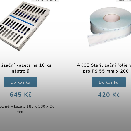
ilizační kazeta na 10 ks
AKCE Sterilizační folie v
nástrojů
pro PS 55 mm x 200
Do košíku
Do košíku
645 Kč
420 Kč
rozměry kazety 185 x 130 x 20
mm.