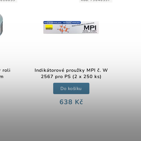
 roli
Indikátorové proužky MPI č. W
 m
2567 pro PS (2 x 250 ks)
Do košíku
638 Kč