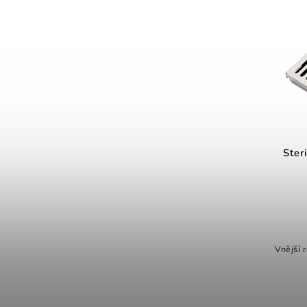
Ster
Vnější 