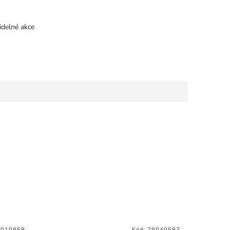
idelné akce
9010859
Kód:
79040597