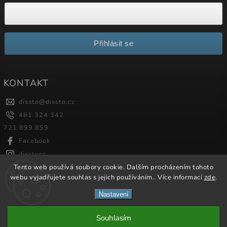
Přihlásit se
KONTAKT
dissto
@
dissto.cz
481 324 342
721 899 859
Facebook
disstocz
Tento web používá soubory cookie. Dalším procházením tohoto
webu vyjadřujete souhlas s jejich používáním.. Více informací
zde
.
Copyright 2026
Dissto
. Všechna práva vyhrazena.
Nastavení
Vytvořil
Shoptet
| Design
Shoptak.cz.
Souhlasím