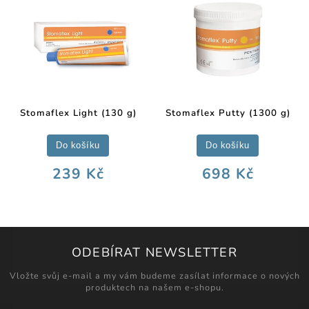
Stomaflex Light (130 g)
Stomaflex Putty (1300 g)
Do košíku
Do košíku
239 Kč
698 Kč
ODEBÍRAT NEWSLETTER
Vložte svůj e-mail a my vám budeme zasílat informace o nových
produktech na našem e-shopu.