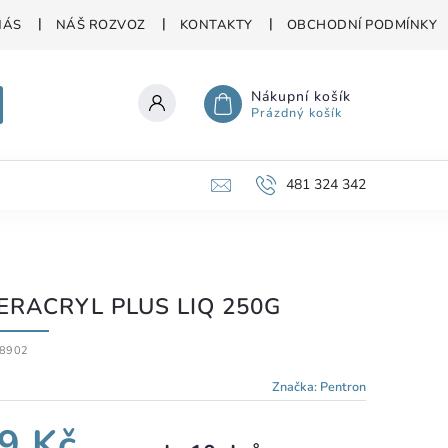
NÁS
NÁŠ ROZVOZ
KONTAKTY
OBCHODNÍ PODMÍNKY
Nákupní košík
Prázdný košík
481 324 342
ERACRYL PLUS LIQ 250G
8902
Značka:
Pentron
9 Kč