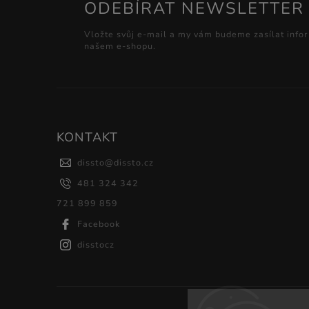
ODEBÍRAT NEWSLETTER
Vložte svůj e-mail a my vám budeme zasílat info
našem e-shopu.
KONTAKT
dissto
@
dissto.cz
481 324 342
721 899 859
Facebook
disstocz