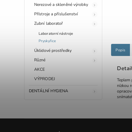
Nerezové a skleněné výrobky
Přístroje a příslušenství
Zubní laboratoř
Laboratorní nástroje
Pryskyřice
Popis
Úklidové prostředky
Různé
Detai
AKCE
VÝPRODEJ
Teplem p
nízkou 
DENTÁLNÍ HYGIENA
opracová
snímate