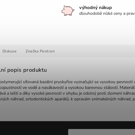
výhodný nákup
dlouhodobě nízké ceny a prav
Diskuze
Značka
Pentron
lní popis produktu
olymerující síťovaná bazální pryskyřice vyznačující se vysokou pevnost
rozpustností ve vodě a nasákavostí a vysokou barevnou stálostí. Materi
vá a leští a díky vysoké pevnosti v ohybu je odolný proti zlomení náhra
lných náhrad, ortodontických aparátů, k opravám snímatelných náhrad, pr