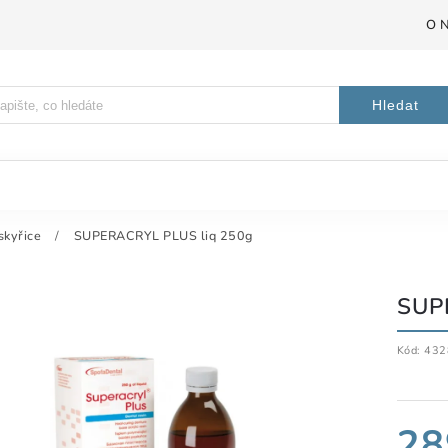
O 
Hledat
skyřice
/
SUPERACRYL PLUS liq 250g
SUP
Kód:
432
28