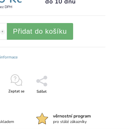
do 10 dnů
bez DPH
Přidat do košíku
 informace
Zeptat se
Sdílet
věrnostní program
 skladem
pro stálé zákazníky