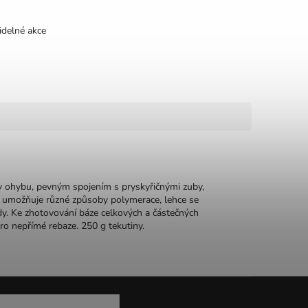
idelné akce
í v ohybu, pevným spojením s pryskyřičnými zuby,
ál umožňuje různé způsoby polymerace, lehce se
dy. Ke zhotovování báze celkových a částečných
o nepřímé rebaze. 250 g tekutiny.