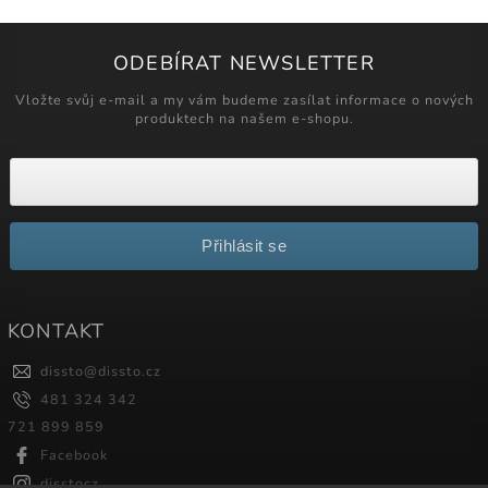
ODEBÍRAT NEWSLETTER
Vložte svůj e-mail a my vám budeme zasílat informace o nových
produktech na našem e-shopu.
Přihlásit se
KONTAKT
dissto
@
dissto.cz
481 324 342
721 899 859
Facebook
disstocz