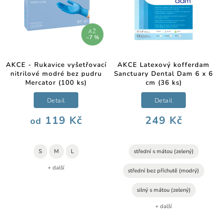
AŽ
–7 %
AKCE - Rukavice vyšetřovací
AKCE Latexový kofferdam
nitrilové modré bez pudru
Sanctuary Dental Dam 6 x 6
Mercator (100 ks)
cm (36 ks)
Detail
Detail
119 Kč
249 Kč
od
S
M
L
střední s mátou (zelený)
+ další
střední bez příchutě (modrý)
silný s mátou (zelený)
+ další