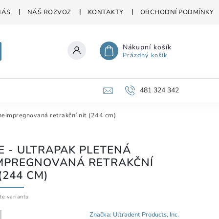
NÁS
NÁŠ ROZVOZ
KONTAKTY
OBCHODNÍ PODMÍNKY
Nákupní košík
Prázdný košík
481 324 342
neimpregnovaná retrakční nit (244 cm)
E - ULTRAPAK PLETENÁ
MPREGNOVANÁ RETRAKČNÍ
(244 CM)
te variantu
Značka:
Ultradent Products, Inc.