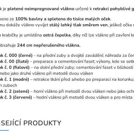
k je
pletené neimpregnované vlákno
určené k
retrakci pohyblivé 
beno ze
100% bavlny a spleteno do tisíce malých oček
.
mu dokáže vlákno vyvíjet
stálý lehký tlak směrem ven
, jelikož očka
u krabičky je umístěna
ostrá čepelka
, díky níž lze vlákno při zavření
obsahuje
244 cm nepřerušeného vlákna.
k č. 000 (černé)
- na přední zuby a dvojité zavádění; náhrada za če
k č. 00 (žluté)
– preparace a cementování faset; výkony, kde se se
k č. 0 (fialové)
– na dolní přední zuby; cementování faset v blízkosti g
y nebo jako druhé vlákno při metodě dvou vláken
k č. 1 (modré)
– retrakce tkání před a/nebo po preparaci na korunku
h zubech
k č. 2 (zelené)
– horní vlákno při metodě dvou vláken nebo jako och
k č. 3 (červené)
– hodní vlákno při metodě dvou vláken a pro místa s
SEJÍCÍ PRODUKTY