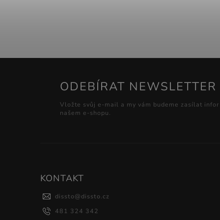
ODEBÍRAT NEWSLETTER
Vložte svůj e-mail a my vám budeme zasílat info
našem e-shopu.
KONTAKT
dissto
@
dissto.cz
481 324 342