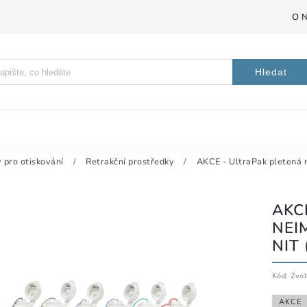
O 
Hledat
pro otiskování
/
Retrakční prostředky
/
AKCE - UltraPak pletená 
AKC
NEI
NIT 
Kód:
Zvol
AKCE