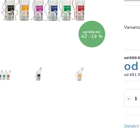
Variant
od 656 Kč
AŽ –19 %
od 656 
o
od
481 K
Detailní