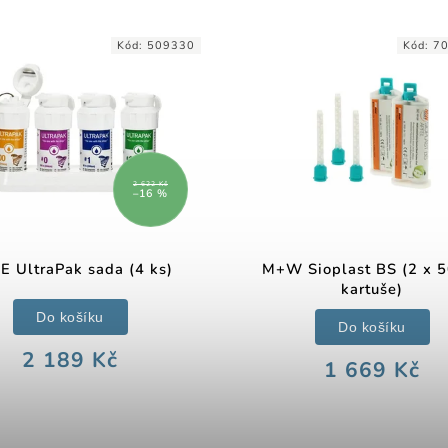
Kód:
509330
Kód:
7
2 622 Kč
–16 %
E UltraPak sada (4 ks)
M+W Sioplast BS (2 x 
kartuše)
Do košíku
Do košíku
2 189 Kč
1 669 Kč