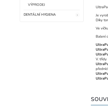
VÝPRODEJ
UltraPa
DENTÁLNÍ HYGIENA
Je vyro
Díky to
Ve víčk
Balení 
UltraPa
UltraPa
UltraPa
V. tříd
UltraPa
předníc
UltraPa
UltraPa
SOUVI