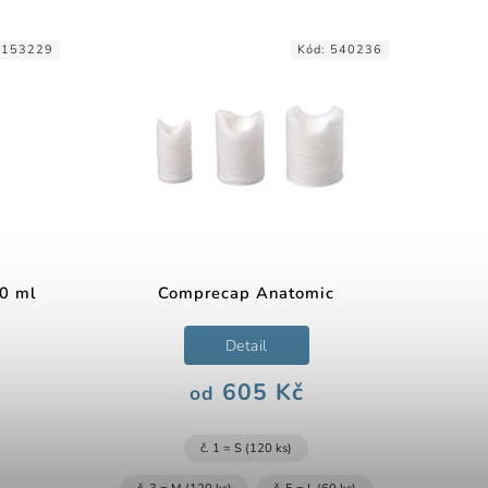
0153229
Kód:
540236
50 ml
Comprecap Anatomic
Detail
605 Kč
od
č. 1 = S (120 ks)