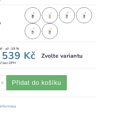
a
Kč
až –19 %
d
539 Kč
Zvolte variantu
č
bez DPH
Přidat do košíku
 informace