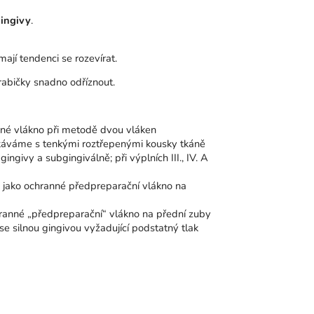
gingivy
.
 mají tendenci se rozevírat.
 krabičky snadno odříznout.
rné vlákno při metodě dvou vláken
tkáváme s tenkými roztřepenými kousky tkáně
ingivy a subgingiválně; při výplních III., IV. A
; jako ochranné předpreparační vlákno na
ranné „předpreparační“ vlákno na přední zuby
e silnou gingivou vyžadující podstatný tlak