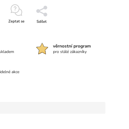
Zeptat se
Sdílet
věrnostní program
 skladem
pro stálé zákazníky
idelné akce