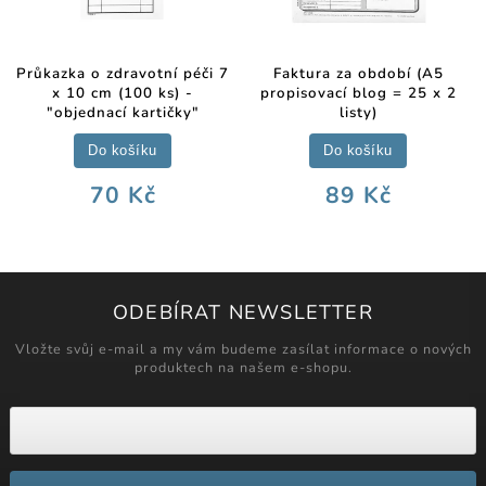
Průkazka o zdravotní péči 7
Faktura za období (A5
x 10 cm (100 ks) -
propisovací blog = 25 x 2
"objednací kartičky"
listy)
Do košíku
Do košíku
70 Kč
89 Kč
ODEBÍRAT NEWSLETTER
Vložte svůj e-mail a my vám budeme zasílat informace o nových
produktech na našem e-shopu.