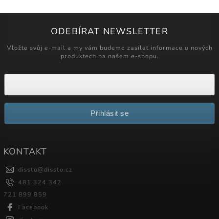
ODEBÍRAT NEWSLETTER
Vložte svůj e-mail a my vám budeme zasílat informace o nových
produktech na našem e-shopu.
Přihlásit se
KONTAKT
dissto
@
dissto.cz
481 324 342
721 899 859
Facebook