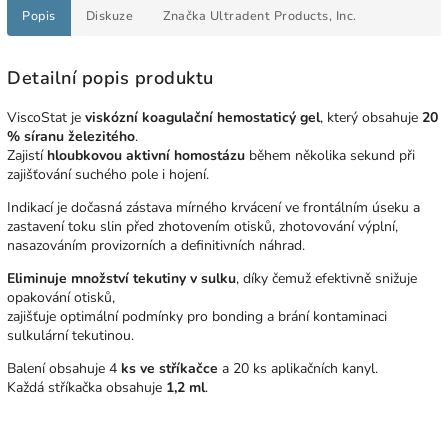
Popis
Diskuze
Značka
Ultradent Products, Inc.
Detailní popis produktu
ViscoStat je
viskózní koagulační hemostaticý gel
, který obsahuje
20
% síranu železitého
.
Zajistí
hloubkovou aktivní homostázu
během několika sekund při
zajišťování suchého pole i hojení.
Indikací je dočasná zástava mírného krvácení ve frontálním úseku a
zastavení toku slin před zhotovením otisků, zhotovování výplní,
nasazováním provizorních a definitivních náhrad.
Eliminuje množství tekutiny v sulku
, díky čemuž efektivně snižuje
opakování otisků,
zajišťuje optimální podmínky pro bonding a brání kontaminaci
sulkulární tekutinou.
Balení obsahuje
4
ks ve stříkačce
a 20 ks aplikačních kanyl.
Každá stříkačka obsahuje
1,2 ml
.