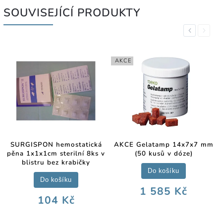
SOUVISEJÍCÍ PRODUKTY
Previous
Next
AKCE
SURGISPON hemostatická
AKCE Gelatamp 14x7x7 mm
pěna 1x1x1cm sterilní 8ks v
(50 kusů v dóze)
blistru bez krabičky
Do košíku
Do košíku
1 585 Kč
104 Kč