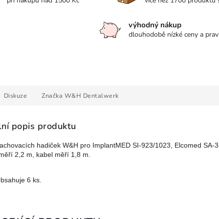
při nákupu nad 1500 Kč
více než 1700 produktů
výhodný nákup
dlouhodobě nízké ceny a prav
Diskuze
Značka
W&H Dentalwerk
lní popis produktu
lachovacích hadiček W&H pro ImplantMED SI-923/1023, Elcomed SA-
měří 2,2 m, kabel měří 1,8 m.
obsahuje 6 ks.