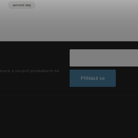
servisní olej
rmace o nových produktech na
Přihlásit se