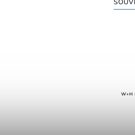
SOUVI
W+H s