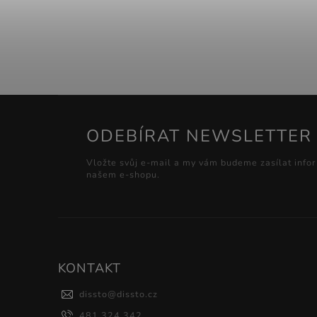
ODEBÍRAT NEWSLETTER
Vložte svůj e-mail a my vám budeme zasílat info
našem e-shopu.
KONTAKT
dissto
@
dissto.cz
481 324 342