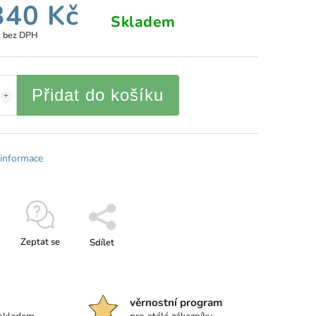
340 Kč
Skladem
č bez DPH
Přidat do košíku
 informace
Zeptat se
Sdílet
věrnostní program