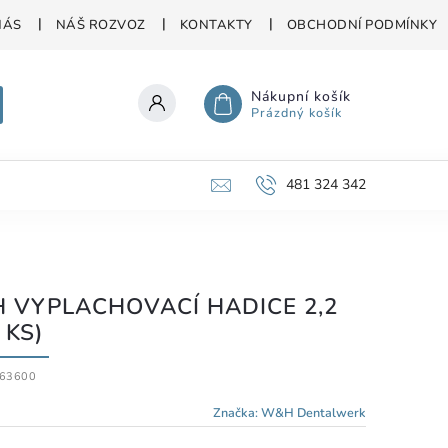
NÁS
NÁŠ ROZVOZ
KONTAKTY
OBCHODNÍ PODMÍNKY
Nákupní košík
Prázdný košík
481 324 342
 VYPLACHOVACÍ HADICE 2,2
 KS)
63600
Značka:
W&H Dentalwerk