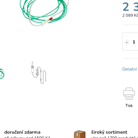
2 
2 089 K
Detailní
Tisk
doručení zdarma
široký sortiment