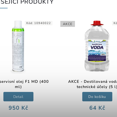
SEJÍCÍ PRODUKTY
Kód:
10940022
K
AKCE
ervisní olej F1 MD (400
AKCE - Destilovaná vod
ml)
technické účely (5 l
Detail
Do košíku
950 Kč
64 Kč