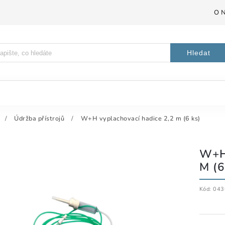
O 
Hledat
/
Údržba přístrojů
/
W+H vyplachovací hadice 2,2 m (6 ks)
W+H
M (6
Kód:
043