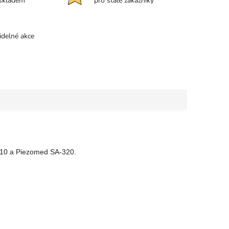
 skladem
pro stálé zákazníky
idelné akce
310 a Piezomed SA-320.