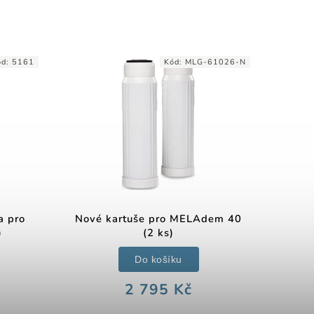
ód:
5161
Kód:
MLG-61026-N
a pro
Nové kartuše pro MELAdem 40
)
(2 ks)
Do košíku
2 795 Kč