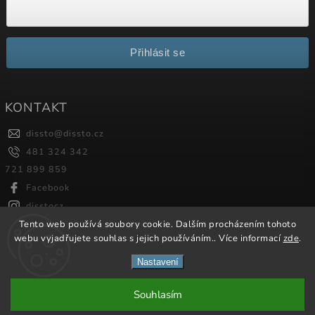
Přihlásit se
KONTAKT
dissto
@
dissto.cz
481 324 342
721 899 859
Facebook
disstocz
Tento web používá soubory cookie. Dalším procházením tohoto
webu vyjadřujete souhlas s jejich používáním.. Více informací
zde
.
Copyright 2026
Dissto
. Všechna práva vyhrazena.
Nastavení
Vytvořil
Shoptet
| Design
Shoptak.cz.
Souhlasím