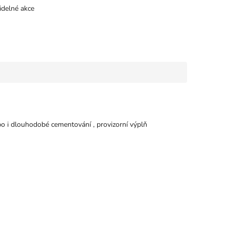
idelné akce
ebo i dlouhodobé cementování , provizorní výplň