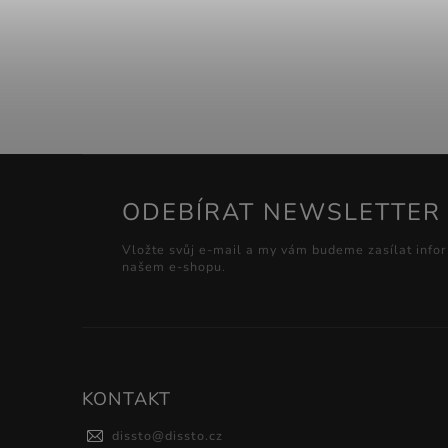
ODEBÍRAT NEWSLETTER
Vložte svůj e-mail a my vám budeme zasílat info
našem e-shopu.
KONTAKT
dissto
@
dissto.cz