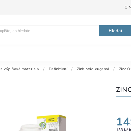
O 
Hledat
é výplňové materiály
/
Definitivní
/
Zink-oxid-eugenol
/
Zinc O
ZINC
14
133 Kč 