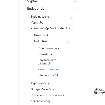
Výplně
Endodoncie
Endo nástroje
Výplachy
Kořenové výplňové materiály
Provizorní
Definitivní
MTA biosealery
Epoxidamin
S hydroxidem
vápenatým
Zink-oxid-eugenol
Silikon - UDMA
Papírové čepy
Gutaperčové čepy
Preparáty pro endodoncii
Kořenové čepy