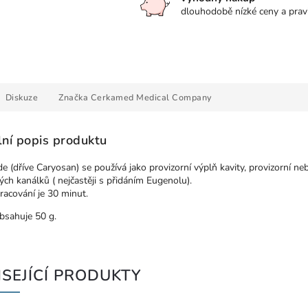
dlouhodobě nízké ceny a prav
Diskuze
Značka
Cerkamed Medical Company
lní popis produktu
de (dříve Caryosan) se používá jako provizorní výplň kavity, provizorní n
ch kanálků ( nejčastěji s přidáním Eugenolu).
racování je 30 minut.
bsahuje 50 g.
SEJÍCÍ PRODUKTY