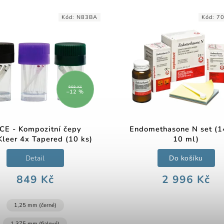
Kód:
N83BA
Kód:
7
969 Kč
–12 %
CE - Kompozitní čepy
Endomethasone N set (1
Kleer 4x Tapered (10 ks)
10 ml)
Detail
Do košíku
849 Kč
2 996 Kč
1,25 mm (černé)
1,375 mm (fialové)