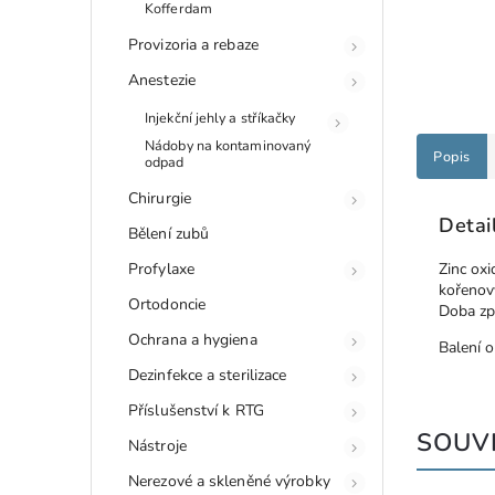
Kofferdam
Provizoria a rebaze
Anestezie
Injekční jehly a stříkačky
Nádoby na kontaminovaný
Popis
odpad
Chirurgie
Detai
Bělení zubů
Profylaxe
Zinc oxi
kořenový
Ortodoncie
Doba zp
Ochrana a hygiena
Balení o
Dezinfekce a sterilizace
Příslušenství k RTG
SOUVI
Nástroje
Nerezové a skleněné výrobky