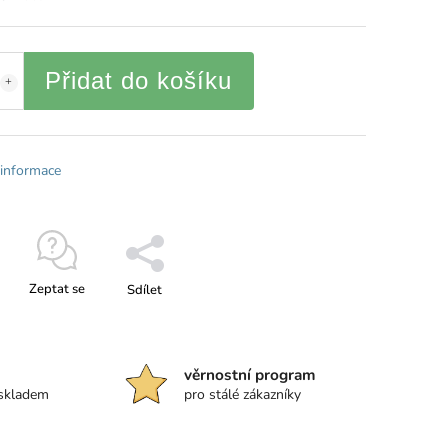
Přidat do košíku
 informace
Zeptat se
Sdílet
věrnostní program
 skladem
pro stálé zákazníky