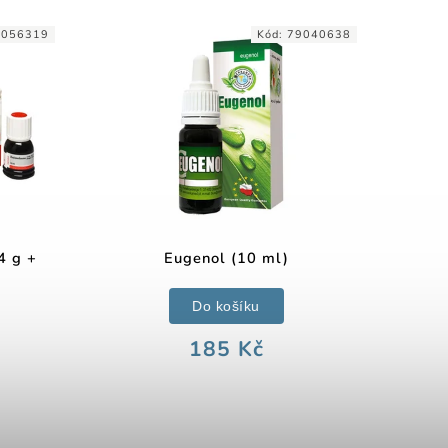
0056319
Kód:
79040638
4 g +
Eugenol (10 ml)
Do košíku
185 Kč