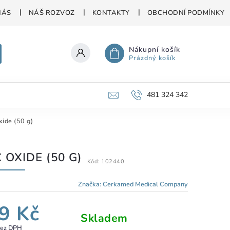
NÁS
NÁŠ ROZVOZ
KONTAKTY
OBCHODNÍ PODMÍNKY
Nákupní košík
Prázdný košík
481 324 342
xide (50 g)
 OXIDE (50 G)
Kód:
102440
Značka:
Cerkamed Medical Company
9 Kč
Skladem
bez DPH