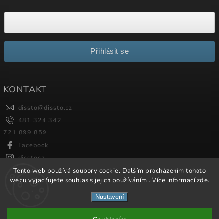
Přihlásit se
KONTAKT
dissto
@
dissto.cz
481 324 342
721 899 859
Facebook
disstocz
Tento web používá soubory cookie. Dalším procházením tohoto
webu vyjadřujete souhlas s jejich používáním.. Více informací
zde
.
Copyright 2026
Dissto
. Všechna práva vyhrazena.
Nastavení
Vytvořil
Shoptet
| Design
Shoptak.cz.