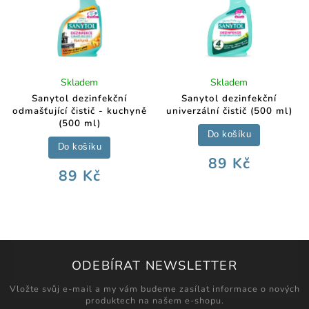
Skladem
Skladem
Sanytol dezinfekční
Sanytol dezinfekční
odmašťující čistič - kuchyně
univerzální čistič (500 ml)
(500 ml)
Do košíku
Do košíku
89 Kč
89 Kč
ODEBÍRAT NEWSLETTER
Vložte svůj e-mail a my vám budeme zasílat informace o nových
produktech na našem e-shopu.