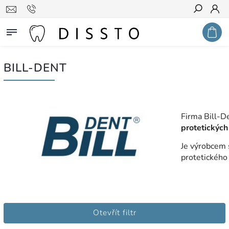
Hledat
BILL-DENT
Firma Bill-De
protetických
Je výrobcem 
protetického
Otevřít filtr