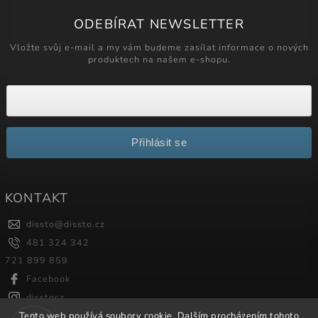
ODEBÍRAT NEWSLETTER
Vložte svůj e-mail a my vám budeme zasílat informace o nových
produktech na našem e-shopu.
Přihlásit se
KONTAKT
dissto
@
dissto.cz
481 324 342
721 899 859
Facebook
disstocz
Tento web používá soubory cookie. Dalším procházením tohoto