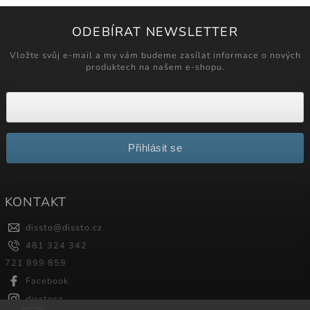
ODEBÍRAT NEWSLETTER
Vložte svůj e-mail a my vám budeme zasílat informace o nových
produktech na našem e-shopu.
Přihlásit se
KONTAKT
dissto
@
dissto.cz
481 324 342
721 899 859
Facebook
disstocz