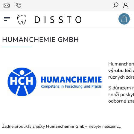
Hledat
HUMANCHEMIE GMBH
Humanchem
výrobu léči
různých zdra
S důrazem n
snaží posky
odborné zna
Žádné produkty značky
Humanchemie GmbH
nebyly nalezeny...