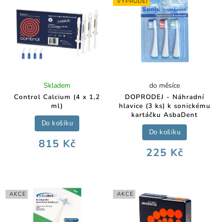
VÝPRODEJ
Skladem
do měsíce
Control Calcium (4 x 1,2
DOPRODEJ - Náhradní
ml)
hlavice (3 ks) k sonickému
kartáčku AsbaDent
Do košíku
Do košíku
815 Kč
225 Kč
AKCE
AKCE