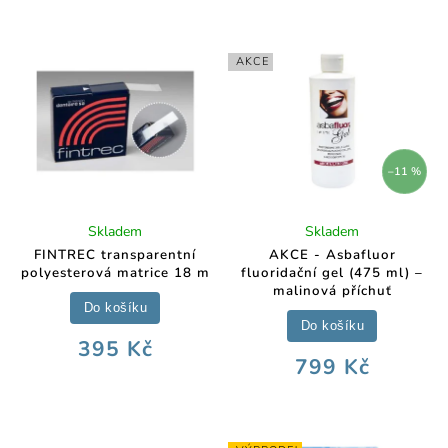
AKCE
–11 %
Skladem
Skladem
FINTREC transparentní
AKCE - Asbafluor
polyesterová matrice 18 m
fluoridační gel (475 ml) –
malinová příchuť
Do košíku
Do košíku
395 Kč
799 Kč