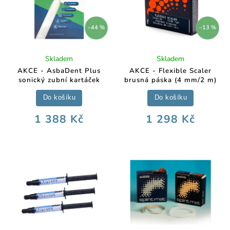
–44 %
–13 %
Skladem
Skladem
AKCE - AsbaDent Plus
AKCE - Flexible Scaler
sonický zubní kartáček
brusná páska (4 mm/2 m)
Do košíku
Do košíku
1 388 Kč
1 298 Kč