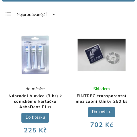
Nejprodávanější
Nejlevnější
Nejdražší
Abecedně
do měsíce
Skladem
Náhradní hlavice (3 ks) k
FINTREC transparentní
sonickému kartáčku
mezizubní klínky 250 ks
AsbaDent Plus
Do košíku
Do košíku
702 Kč
225 Kč