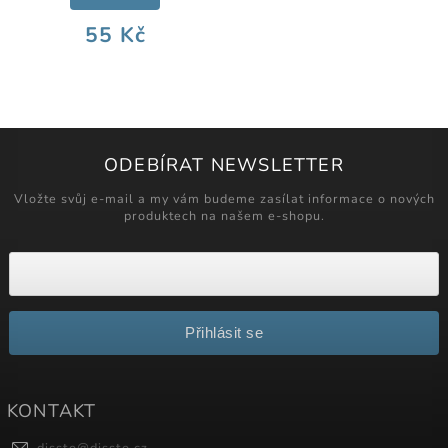
55 Kč
ODEBÍRAT NEWSLETTER
Vložte svůj e-mail a my vám budeme zasílat informace o nových
produktech na našem e-shopu.
Přihlásit se
KONTAKT
dissto
@
dissto.cz