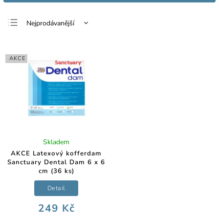
Nejprodávanější
Nejlevnější
Nejdražší
AKCE
Abecedně
Skladem
AKCE Latexový kofferdam
Sanctuary Dental Dam 6 x 6
cm (36 ks)
Detail
249 Kč