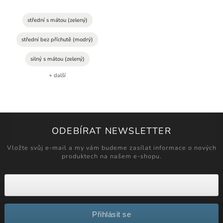
střední s mátou (zelený)
střední bez příchutě (modrý)
silný s mátou (zelený)
+ další
ODEBÍRAT NEWSLETTER
Vložte svůj e-mail a my vám budeme zasílat informace o nových
produktech na našem e-shopu.
Přihlásit se