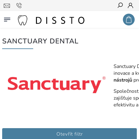
Hledat
SANCTUARY DENTAL
Sanctuary 
inovace a k
nástrojů
pro
Společnost
zajišťuje s
efektivitu 
Otevřít filtr