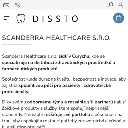
Hledat
SCANDERRA HEALTHCARE S.R.O.
Scanderra Healthcare s.r.o.
sídlí v Curychu
, kde se
specializuje na distribuci zdravotnických prostředků a
farmaceutických produktů.
Společnost klade důraz na kvalitu, bezpečnost a inovace, aby
zajistila
spolehlivou péči pro pacienty i zdravotnické
profesionály.
Díky svému
odbornému týmu a rozsáhlé síti partnerů
nabízí
špičkové produkty a služby, které splňují nejpřísnější
standardy. Neustále
rozšiřuje své portfolio
a působnost na
trhu, aby uspokojila rostoucí potřeby zdravotnictví a přispěla
k lepší zdravotní péči.