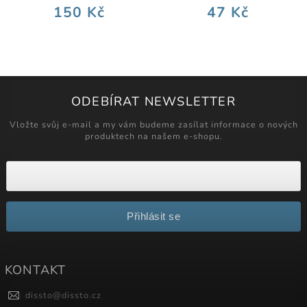
150 Kč
47 Kč
ODEBÍRAT NEWSLETTER
Vložte svůj e-mail a my vám budeme zasílat informace o nových
produktech na našem e-shopu.
Přihlásit se
KONTAKT
dissto
@
dissto.cz