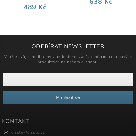
638 Kč
489 Kč
ODEBÍRAT NEWSLETTER
Vložte svůj e-mail a my vám budeme zasílat informace o nových
produktech na našem e-shopu.
Přihlásit se
KONTAKT
dissto
@
dissto.cz