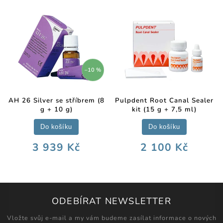
–10 %
AH 26 Silver se stříbrem (8
Pulpdent Root Canal Sealer
g + 10 g)
kit (15 g + 7,5 ml)
Do košíku
Do košíku
3 939 Kč
2 100 Kč
ODEBÍRAT NEWSLETTER
Vložte svůj e-mail a my vám budeme zasílat informace o nových