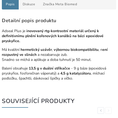
Popis
Diskuze
Značka
Meta Biomed
Detailní popis produktu
Adseal Plus je
inovovaný rtg-kontrastní materiál určený k
definitivnímu plnění kořenových kanálků na bázi epoxidové
pryskyřice.
Má kvalitní
hermetický uzávěr
,
výbornou biokompatibilitu
, n
ení
rozpustný ve slinách
a nezabarvuje zub.
Snadno se míchá a aplikuje a doba tuhnutí je 50 minut.
Balení obsahuje
13,5 g v duální stříkačce
- 9 g báze (epoxidová
pryskyřice, fosforečnan vápenatý) a
4,5 g katalyzátoru
, míchací
podložku, špachtli, dávkovací špičky a víčko.
SOUVISEJÍCÍ PRODUKTY
Previous
Next