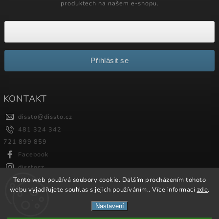
produktech na našem e-shopu.
Přihlásit se
KONTAKT
dissto
@
dissto.cz
481 324 342
721 899 859
Facebook
disstocz
Tento web používá soubory cookie. Dalším procházením tohoto
webu vyjadřujete souhlas s jejich používáním.. Více informací
zde
.
Copyright 2026
Dissto
. Všechna práva vyhrazena.
Nastavení
Vytvořil
Shoptet
| Design
Shoptak.cz.