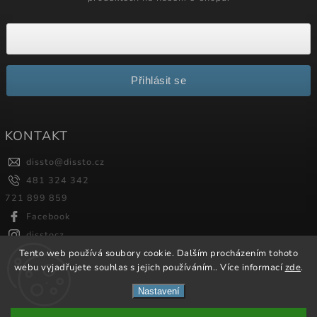
Přihlásit se
KONTAKT
dissto
@
dissto.cz
481 324 342
721 899 859
Facebook
disstocz
Tento web používá soubory cookie. Dalším procházením tohoto
webu vyjadřujete souhlas s jejich používáním.. Více informací
zde
.
Copyright 2026
Dissto
. Všechna práva vyhrazena.
Nastavení
Vytvořil
Shoptet
| Design
Shoptak.cz.