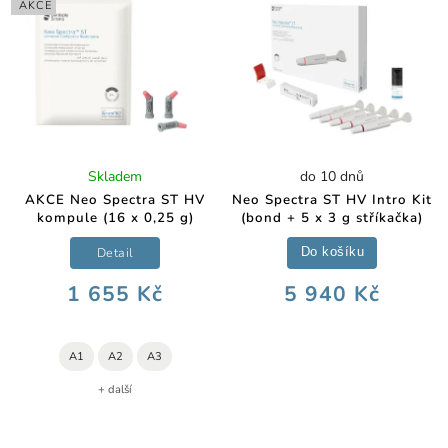
AKCE
Skladem
do 10 dnů
AKCE Neo Spectra ST HV
Neo Spectra ST HV Intro Kit
kompule (16 x 0,25 g)
(bond + 5 x 3 g stříkačka)
Detail
Do košíku
1 655 Kč
5 940 Kč
A1
A2
A3
+ další