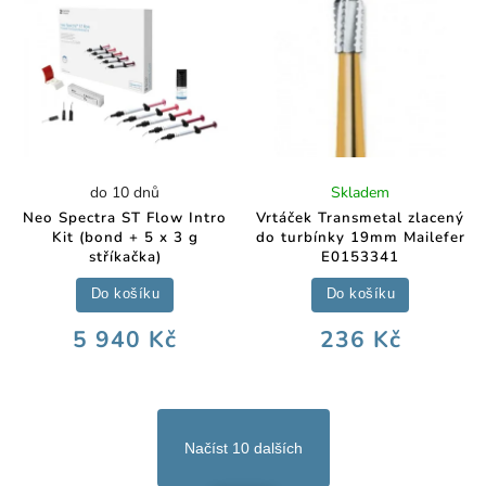
do 10 dnů
Skladem
Neo Spectra ST Flow Intro
Vrtáček Transmetal zlacený
Kit (bond + 5 x 3 g
do turbínky 19mm Mailefer
stříkačka)
E0153341
Do košíku
Do košíku
5 940 Kč
236 Kč
Načíst 10 dalších