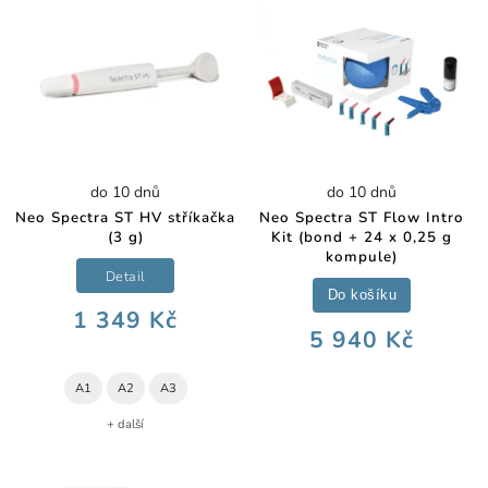
do 10 dnů
do 10 dnů
Neo Spectra ST HV stříkačka
Neo Spectra ST Flow Intro
(3 g)
Kit (bond + 24 x 0,25 g
kompule)
Detail
Do košíku
1 349 Kč
5 940 Kč
A1
A2
A3
+ další