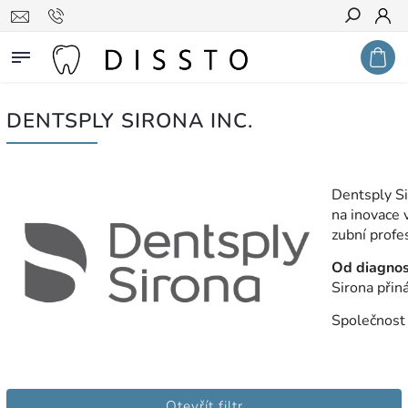
Hledat
DENTSPLY SIRONA INC.
Dentsply Si
na inovace 
zubní profe
Od diagnos
Sirona přiná
Společnost
Otevřít filtr