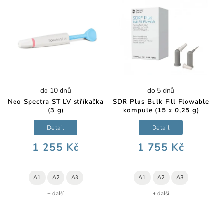
do 10 dnů
do 5 dnů
Neo Spectra ST LV stříkačka
SDR Plus Bulk Fill Flowable
(3 g)
kompule (15 x 0,25 g)
Detail
Detail
1 255 Kč
1 755 Kč
A1
A2
A3
A1
A2
A3
+ další
+ další