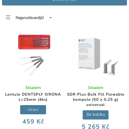
Nejprodávanější
Nejlevnější
Nejdražší
Abecedně
Skladem
Skladem
Lentule DENTSPLY SIRONA
SDR Plus Bulk Fill Flowable
L=25mm (4ks)
kompule (50 x 0,25 g)
universal
Detail
Do košíku
459 Kč
5 265 Kč