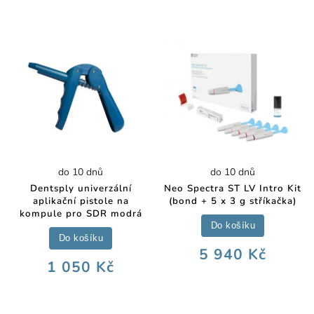
do 10 dnů
do 10 dnů
Dentsply univerzální
Neo Spectra ST LV Intro Kit
aplikační pistole na
(bond + 5 x 3 g stříkačka)
kompule pro SDR modrá
Do košíku
Do košíku
5 940 Kč
1 050 Kč