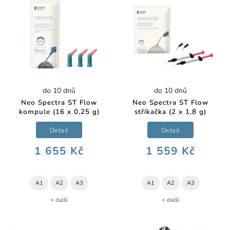
do 10 dnů
do 10 dnů
Neo Spectra ST Flow
Neo Spectra ST Flow
kompule (16 x 0,25 g)
stříkačka (2 x 1,8 g)
Detail
Detail
1 655 Kč
1 559 Kč
A1
A2
A3
A1
A2
A3
+ další
+ další