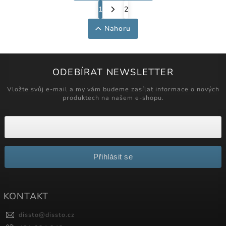
1
2
Nahoru
ODEBÍRAT NEWSLETTER
Vložte svůj e-mail a my vám budeme zasílat informace o nových
produktech na našem e-shopu.
Přihlásit se
KONTAKT
dissto
@
dissto.cz