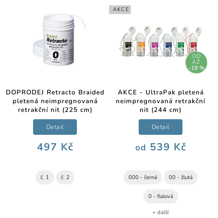
AKCE
OD
AŽ
–19 %
DOPRODEJ Retracto Braided
AKCE - UltraPak pletená
pletená neimpregnovaná
neimpregnovaná retrakční
retrakční nit (225 cm)
nit (244 cm)
Detail
Detail
497 Kč
539 Kč
od
č. 1
č. 2
000 - černá
00 - žlutá
0 - fialová
+ další