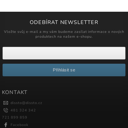
ODEBÍRAT NEWSLETTER
Vložte svůj e-mail a my vám budeme zasílat informace o nových
produktech na našem e-shopu.
Přihlásit se
KONTAKT
dissto
@
dissto.cz
481 324 342
721 899 859
Facebook