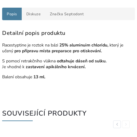
Popis
Diskuze
Značka
Septodont
Detailní popis produktu
Racestyptine je roztok na bázi
25% aluminuim chloridu,
který je
učený
pro přípravu místa preparace pro otiskování.
S pomocí retrakčního vlákna
odtahuje dáseň od sulku.
Je vhodné k
zastavení apikálního krvácení.
Balení obsahuje
13 ml.
SOUVISEJÍCÍ PRODUKTY
Previous
Next