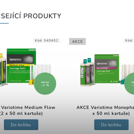
SEJÍCÍ PRODUKTY
Kód:
540402
Kód
AKCE
787 Kč
78
–2 %
–
Variotime Medium Flow
AKCE Variotime Monopha
(2 x 50 ml kartuše)
x 50 ml kartuše)
Do košíku
Do košíku