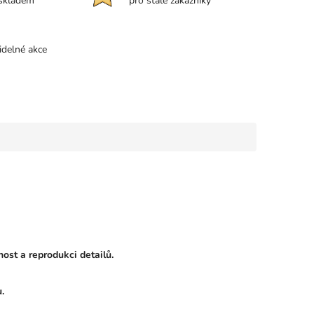
 skladem
pro stálé zákazníky
idelné akce
ost a reprodukci detailů.
.