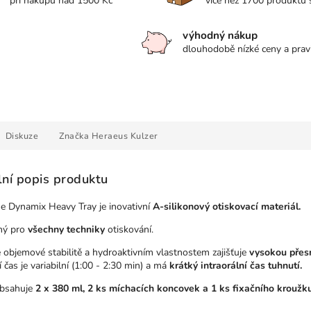
při nákupu nad 1500 Kč
více než 1700 produktů
výhodný nákup
dlouhodobě nízké ceny a prav
Diskuze
Značka
Heraeus Kulzer
lní popis produktu
me Dynamix Heavy Tray je inovativní
A-silikonový otiskovací materiál.
ný pro
všechny techniky
otiskování.
 objemové stabilitě a hydroaktivním vlastnostem zajišťuje
vysokou přesn
 čas je variabilní (1:00 - 2:30 min) a má
krátký intraorální čas tuhnutí.
obsahuje
2 x 380 ml, 2 ks míchacích koncovek a 1 ks fixačního kroužku