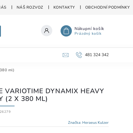
NÁS
NÁŠ ROZVOZ
KONTAKTY
OBCHODNÍ PODMÍNKY
Nákupní košík
Prázdný košík
481 324 342
 380 ml)
E VARIOTIME DYNAMIX HEAVY
 (2 X 380 ML)
26279
Značka:
Heraeus Kulzer