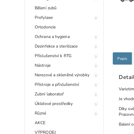
Bělení zubů
Profylaxe
Ortodoncie
Ochrana a hygiena
Dezinfekce a sterilizace
Příslušenství k RTG
Popis
Nástroje
Nerezové a skleněné výrobky
Detai
Přístroje a příslušenství
Varioti
Zubní laboratoř
Je vhod
Úklidové prostředky
Díky své
Různé
Pracovní
AKCE
Balení 
VÝPRODEJ