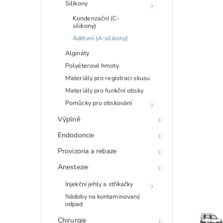
Silikony
Kondenzační (C-
silikony)
Aditivní (A-silikony)
Algináty
Polyéterové hmoty
Materiály pro registraci skusu
Materiály pro funkční otisky
Pomůcky pro otiskování
Výplně
Endodoncie
Provizoria a rebaze
Anestezie
Injekční jehly a stříkačky
Nádoby na kontaminovaný
odpad
Chirurgie