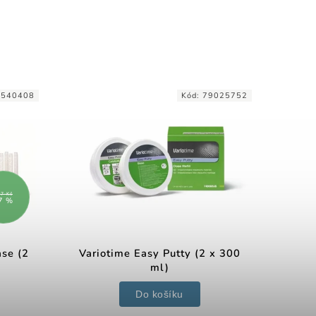
:
540408
Kód:
79025752
7 Kč
7 %
se (2
Variotime Easy Putty (2 x 300
ml)
Do košíku