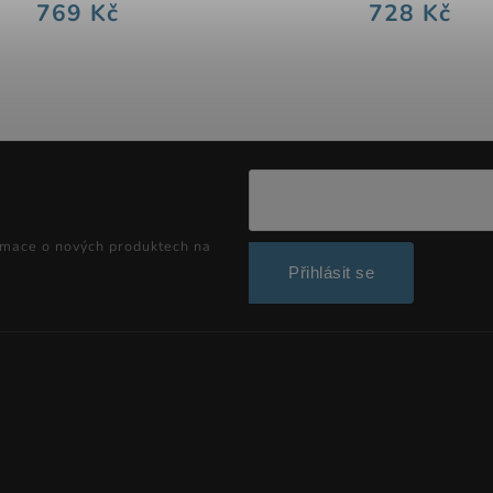
769 Kč
728 Kč
rmace o nových produktech na
Přihlásit se