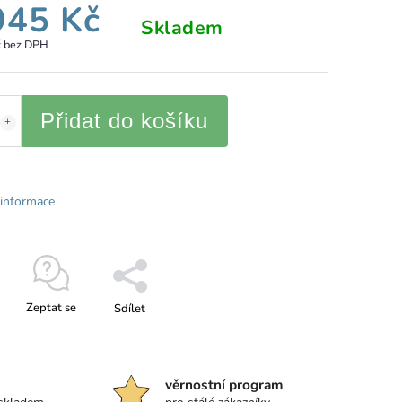
945 Kč
Skladem
č bez DPH
Přidat do košíku
 informace
Zeptat se
Sdílet
věrnostní program