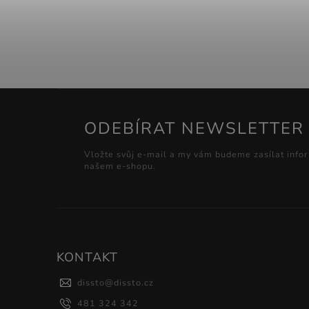
ODEBÍRAT NEWSLETTER
Vložte svůj e-mail a my vám budeme zasílat info
našem e-shopu.
KONTAKT
dissto
@
dissto.cz
481 324 342