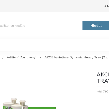
O 
Hledat
/
Aditivní (A-silikony)
/
AKCE Variotime Dynamix Heavy Tray (2 x
AKC
TRAY
Kód:
790