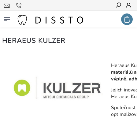
Hledat
HERAEUS KULZER
Heraeus Kul
materiálů a
výplně, adh
Jejich inova
Heraeus Kul
Společnost 
optimalizov