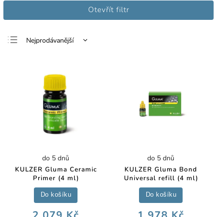
Otevřít filtr
Nejprodávanější
Nejlevnější
Nejdražší
Abecedně
do 5 dnů
do 5 dnů
KULZER Gluma Ceramic
KULZER Gluma Bond
Primer (4 ml)
Universal refill (4 ml)
Do košíku
Do košíku
2 079 Kč
1 978 Kč