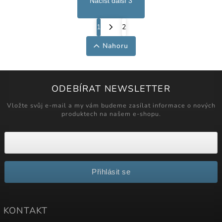
Načíst další 3
1
2
Nahoru
ODEBÍRAT NEWSLETTER
Vložte svůj e-mail a my vám budeme zasílat informace o nových
produktech na našem e-shopu.
Přihlásit se
KONTAKT