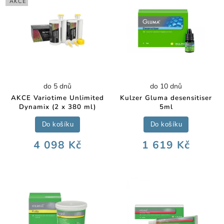
AKCE
do 5 dnů
do 10 dnů
AKCE Variotime Unlimited
Kulzer Gluma desensitiser
Dynamix (2 x 380 ml)
5ml
Do košíku
Do košíku
4 098 Kč
1 619 Kč