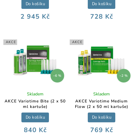
Do košíku
Do košíku
2 945 Kč
728 Kč
AKCE
AKCE
–6 %
–2 %
Skladem
Skladem
AKCE Variotime Bite (2 x 50
AKCE Variotime Medium
ml kartuše)
Flow (2 x 50 ml kartuše)
Do košíku
Do košíku
840 Kč
769 Kč