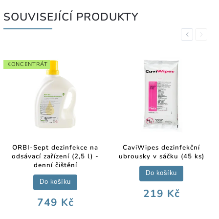
SOUVISEJÍCÍ PRODUKTY
Previous
Next
KONCENTRÁT
ORBI-Sept dezinfekce na
CaviWipes dezinfekční
odsávací zařízení (2,5 l) -
ubrousky v sáčku (45 ks)
denní čištění
Do košíku
Do košíku
219 Kč
749 Kč