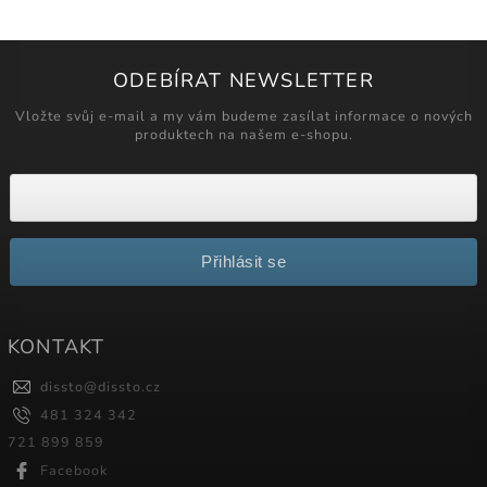
ODEBÍRAT NEWSLETTER
Vložte svůj e-mail a my vám budeme zasílat informace o nových
produktech na našem e-shopu.
Přihlásit se
KONTAKT
dissto
@
dissto.cz
481 324 342
721 899 859
Facebook