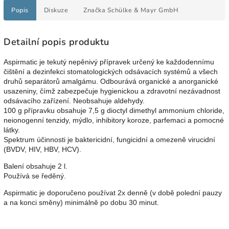
Popis
Diskuze
Značka
Schülke & Mayr GmbH
Detailní popis produktu
Aspirmatic je tekutý nepěnivý přípravek určený ke každodennímu
čištění a dezinfekci stomatologických odsávacích systémů a všech
druhů separátorů amalgámu. Odbourává organické a anorganické
usazeniny, čímž zabezpečuje hygienickou a zdravotní nezávadnost
odsávacího zařízení. Neobsahuje aldehydy.
100 g přípravku obsahuje
7,5 g dioctyl dimethyl ammonium chloride
,
neionogenní tenzidy, mýdlo, inhibitory koroze, parfemaci a pomocné
látky.
Spektrum účinnosti je baktericidní, fungicidní a omezeně virucidní
(BVDV, HIV, HBV, HCV).
Balení obsahuje 2 l.
Používá se ředěný.
Aspirmatic je doporučeno používat 2x denně (v době polední pauzy
a na konci směny) minimálně po dobu 30 minut.