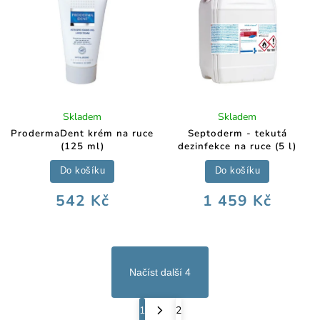
Skladem
Skladem
ProdermaDent krém na ruce
Septoderm - tekutá
(125 ml)
dezinfekce na ruce (5 l)
Do košíku
Do košíku
542 Kč
1 459 Kč
Načíst další 4
1
2