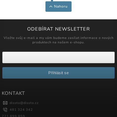
Nahoru
ODEBÍRAT NEWSLETTER
Vložte svůj e-mail a my vám budeme zasílat informace o nových
produktech na našem e-shopu.
Přihlásit se
KONTAKT
dissto
@
dissto.cz
481 324 342
721 899 859