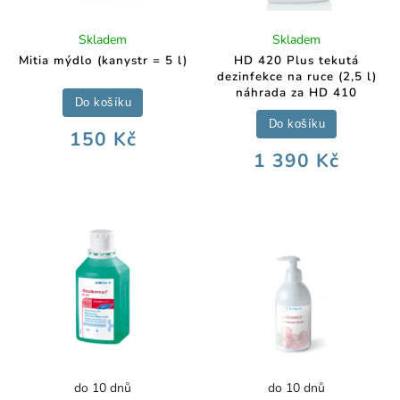
Skladem
Skladem
Mitia mýdlo (kanystr = 5 l)
HD 420 Plus tekutá
dezinfekce na ruce (2,5 l)
náhrada za HD 410
Do košíku
Do košíku
150 Kč
1 390 Kč
do 10 dnů
do 10 dnů