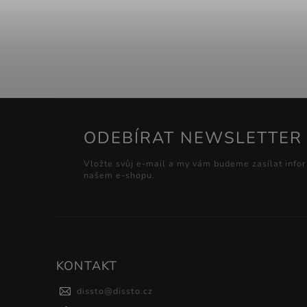
ODEBÍRAT NEWSLETTER
Vložte svůj e-mail a my vám budeme zasílat info
našem e-shopu.
KONTAKT
dissto
@
dissto.cz