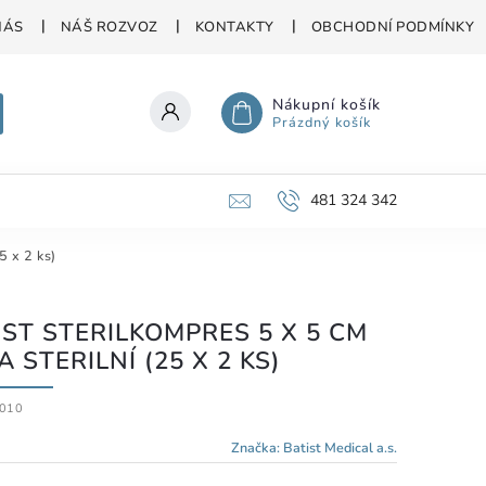
NÁS
NÁŠ ROZVOZ
KONTAKTY
OBCHODNÍ PODMÍNKY
Nákupní košík
Prázdný košík
481 324 342
5 x 2 ks)
IST STERILKOMPRES 5 X 5 CM
 STERILNÍ (25 X 2 KS)
010
Značka:
Batist Medical a.s.