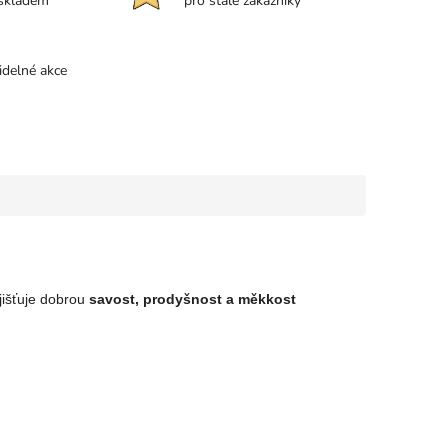
 skladem
pro stálé zákazníky
idelné akce
ajišťuje dobrou
savost, prodyšnost a měkkost