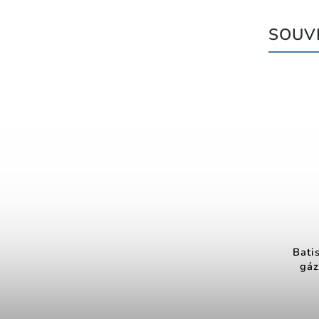
SOUVI
Bati
gáz