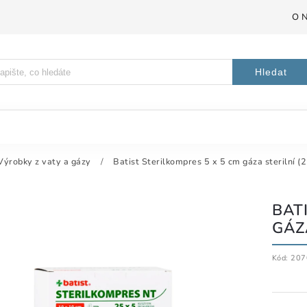
O 
Hledat
Výrobky z vaty a gázy
/
Batist Sterilkompres 5 x 5 cm gáza sterilní (2
BAT
GÁZA
Kód:
207