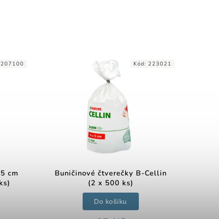
:
207100
Kód:
223021
 5 cm
Buničinové čtverečky B-Cellin
ks)
(2 x 500 ks)
Do košíku