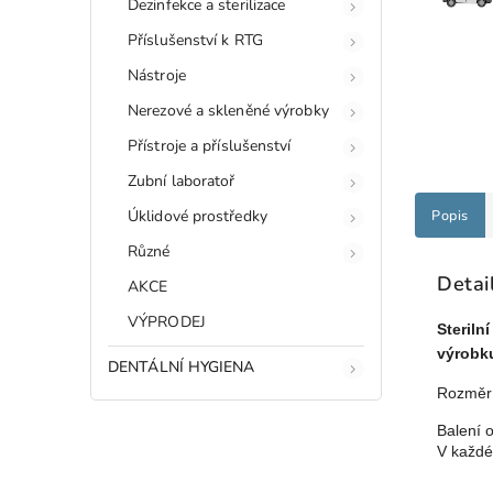
Dezinfekce a sterilizace
Příslušenství k RTG
Nástroje
Nerezové a skleněné výrobky
Přístroje a příslušenství
Zubní laboratoř
Úklidové prostředky
Popis
Různé
Detai
AKCE
VÝPRODEJ
Sterilní
výrobk
DENTÁLNÍ HYGIENA
Rozmě
Balení 
V každé