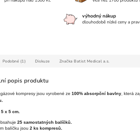
při nákupu nad 1500 Kč
více než 1700 produktů
výhodný nákup
dlouhodobě nízké ceny a prav
Podobné (1)
Diskuze
Značka
Batist Medical a.s.
lní popis produktu
gázové kompresy jsou vyrobené ze
100% absorpční bavlny
, která z
u.
r
5 x 5 cm.
obsahuje
25 samostatných balíčků.
m balíčku jsou
2 ks kompresů.