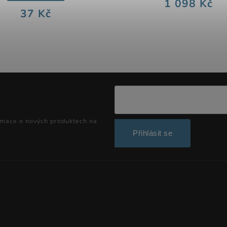
1 098 Kč
37 Kč
rmace o nových produktech na
Přihlásit se