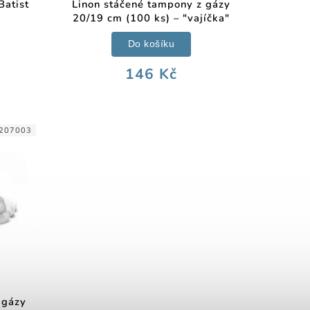
Batist
Linon stáčené tampony z gázy
20/19 cm (100 ks) – "vajíčka"
Do košíku
146 Kč
207003
 gázy