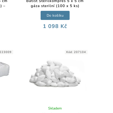
5 cm
Batist Sterilkompres 5 x 5 cm
) –
gáza sterilní (100 x 5 ks)
Do košíku
1 098 Kč
223009
Kód:
207104
Skladem