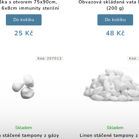
ška s otvorem 75x90cm,
Obvazová skládaná vata 
r 6x8cm immunity sterilní
(200 g)
Do košíku
Do košíku
25 Kč
48 Kč
Kód:
207013
Kód:
Skladem
Skladem
n stáčené tampony z gázy
Linon stáčené tampony z