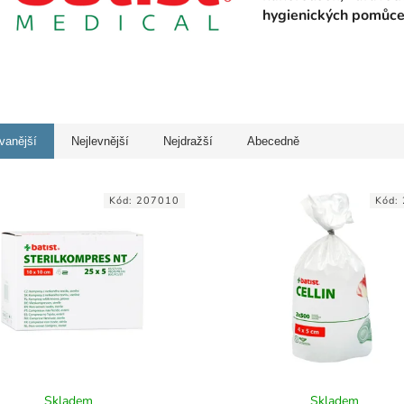
hygienických pomůcek
vanější
Nejlevnější
Nejdražší
Abecedně
Kód:
207010
Kód:
Skladem
Skladem