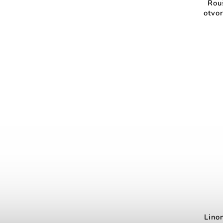
Rou
otvo
Lino