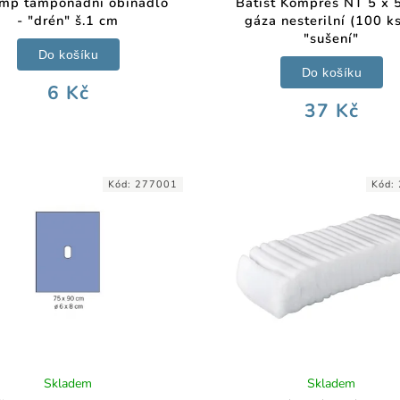
mp tamponádní obinadlo
Batist Kompres NT 5 x 
- "drén" š.1 cm
gáza nesterilní (100 ks
"sušení"
Do košíku
Do košíku
6 Kč
37 Kč
Kód:
277001
Kód:
Skladem
Skladem