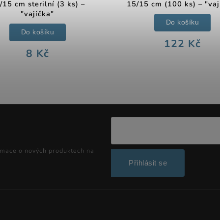
/15 cm sterilní (3 ks) –
15/15 cm (100 ks) – "vaj
"vajíčka"
Do košíku
Do košíku
122 Kč
8 Kč
rmace o nových produktech na
Přihlásit se