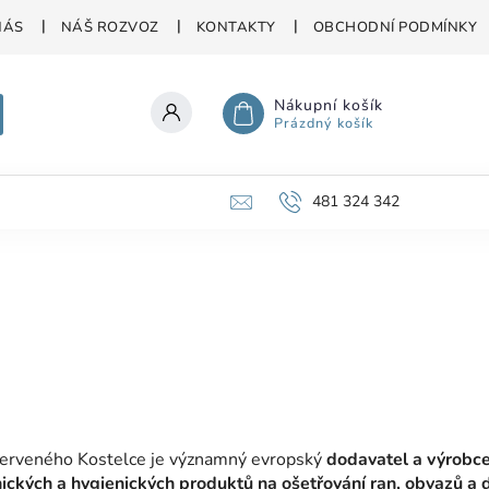
NÁS
NÁŠ ROZVOZ
KONTAKTY
OBCHODNÍ PODMÍNKY
Nákupní košík
Prázdný košík
481 324 342
 Červeného Kostelce je významný evropský
dodavatel a výrobce
ických a hygienických produktů na ošetřování ran, obvazů a 