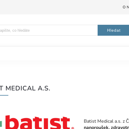
O 
Hledat
T MEDICAL A.S.
Batist Medical a.s. z
nanoroušek, zdravotn