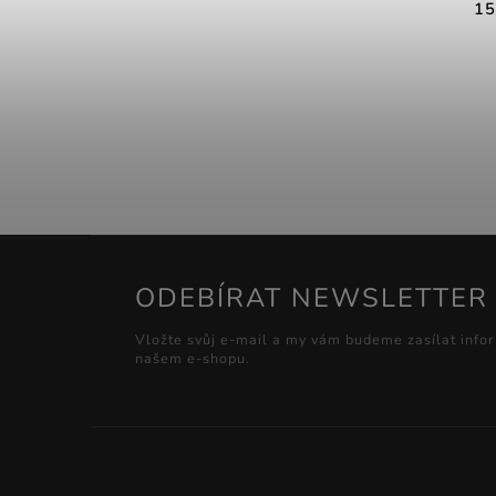
15
ODEBÍRAT NEWSLETTER
Vložte svůj e-mail a my vám budeme zasílat info
našem e-shopu.