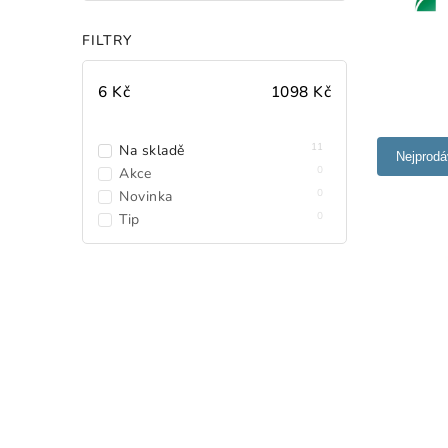
FILTRY
6
Kč
1098
Kč
11
Na skladě
Nejprodá
0
Akce
0
Novinka
0
Tip