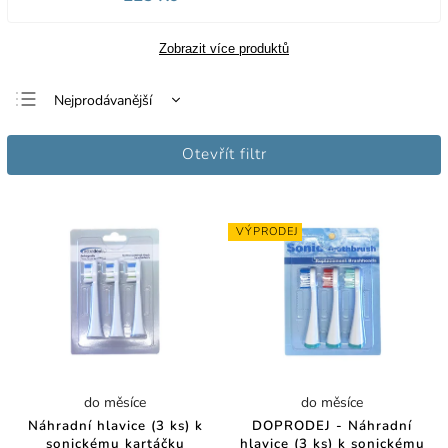
Zobrazit více produktů
Nejprodávanější
Nejlevnější
Otevřít filtr
Nejdražší
Abecedně
VÝPRODEJ
do měsíce
do měsíce
Náhradní hlavice (3 ks) k
DOPRODEJ - Náhradní
sonickému kartáčku
hlavice (3 ks) k sonickému