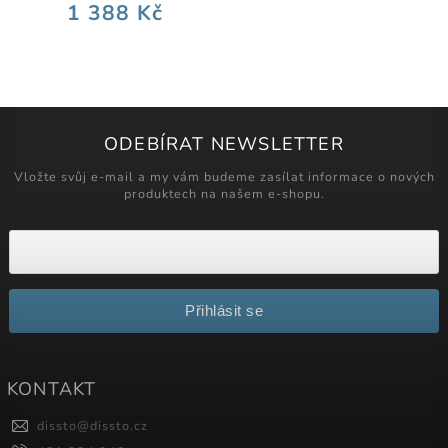
1 388 Kč
ODEBÍRAT NEWSLETTER
Vložte svůj e-mail a my vám budeme zasílat informace o nových
produktech na našem e-shopu.
Přihlásit se
KONTAKT
dissto
@
dissto.cz