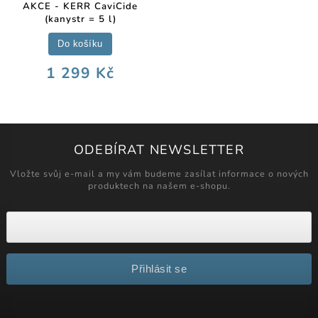
AKCE - KERR CaviCide
(kanystr = 5 l)
Do košíku
1 299 Kč
ODEBÍRAT NEWSLETTER
Vložte svůj e-mail a my vám budeme zasílat informace o nových
produktech na našem e-shopu.
Přihlásit se