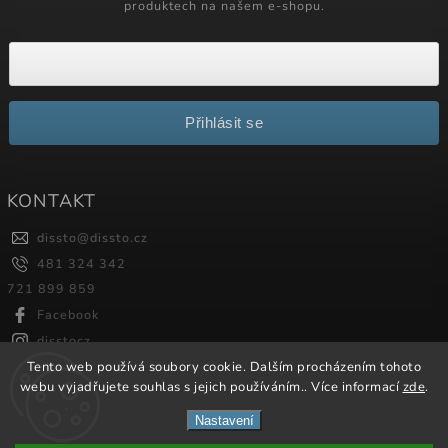
produktech na našem e-shopu.
Přihlásit se
KONTAKT
dissto
@
dissto.cz
481 324 342
721 899 859
Facebook
disstocz
Tento web používá soubory cookie. Dalším procházením tohoto
webu vyjadřujete souhlas s jejich používáním.. Více informací
zde
.
Copyright 2026
Dissto
. Všechna práva vyhrazena.
Nastavení
Vytvořil
Shoptet
| Design
Shoptak.cz.