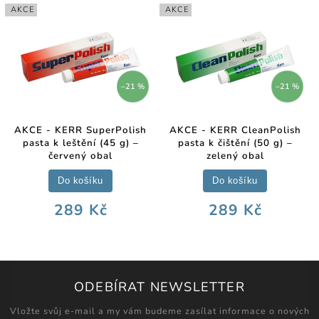
AKCE
AKCE
–21 %
–21 %
AKCE - KERR SuperPolish
AKCE - KERR CleanPolish
pasta k leštění (45 g) –
pasta k čištění (50 g) –
červený obal
zelený obal
Do košíku
Do košíku
289 Kč
289 Kč
ODEBÍRAT NEWSLETTER
Vložte svůj e-mail a my vám budeme zasílat informace o nových