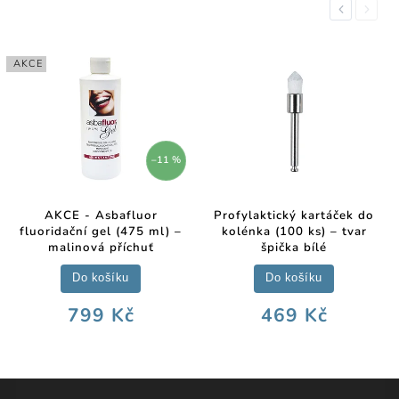
Previous
Next
AKCE
–11 %
AKCE - Asbafluor
Profylaktický kartáček do
fluoridační gel (475 ml) –
kolénka (100 ks) – tvar
malinová příchuť
špička bílé
Do košíku
Do košíku
799 Kč
469 Kč