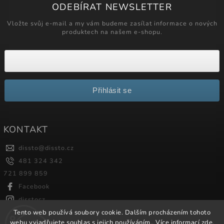
ODEBÍRAT NEWSLETTER
Vložte svůj e-mail a my vám budeme zasílat informace o nových
produktech na našem e-shopu.
Přihlásit se
KONTAKT
dissto
@
dissto.cz
481 324 342
721 899 859
Facebook
disstocz
Tento web používá soubory cookie. Dalším procházením tohoto
webu vyjadřujete souhlas s jejich používáním.. Více informací
zde
.