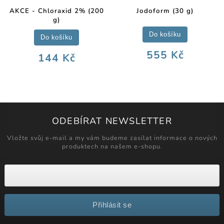
AKCE - Chloraxid 2% (200
Jodoform (30 g)
g)
Do košíku
Do košíku
555 Kč
144 Kč
ODEBÍRAT NEWSLETTER
Vložte svůj e-mail a my vám budeme zasílat informace o nových
produktech na našem e-shopu.
Přihlásit se