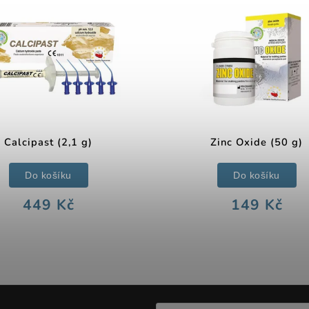
Calcipast (2,1 g)
Zinc Oxide (50 g)
Do košíku
Do košíku
449 Kč
149 Kč