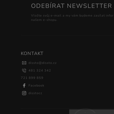
ODEBÍRAT NEWSLETTER
Vložte svůj e-mail a my vám budeme zasílat info
našem e-shopu.
KONTAKT
dissto
@
dissto.cz
481 324 342
721 899 859
Facebook
disstocz