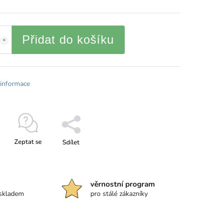
Přidat do košíku
 informace
Zeptat se
Sdílet
věrnostní program
 skladem
pro stálé zákazníky