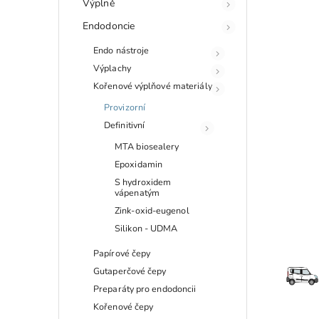
Výplně
Endodoncie
Endo nástroje
Výplachy
Kořenové výplňové materiály
Provizorní
Definitivní
MTA biosealery
Epoxidamin
S hydroxidem
vápenatým
Zink-oxid-eugenol
Silikon - UDMA
Papírové čepy
Gutaperčové čepy
Preparáty pro endodoncii
Kořenové čepy