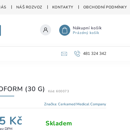
NÁS
NÁŠ ROZVOZ
KONTAKTY
OBCHODNÍ PODMÍNKY
Nákupní košík
Prázdný košík
481 324 342
OFORM (30 G)
Kód:
600073
Značka:
Cerkamed Medical Company
5 Kč
Skladem
bez DPH