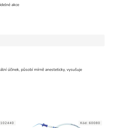
idelné akce
ální účinek, působí mírně anesteticky, vysušuje
:
102440
Kód:
60080