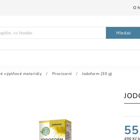
O 
Hledat
é výplňové materiály
/
Provizorní
/
Jodoform (30 g)
JOD
55
496 Kč 