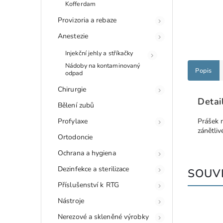
Kofferdam
Provizoria a rebaze
Anestezie
Injekční jehly a stříkačky
Nádoby na kontaminovaný
Popis
odpad
Chirurgie
Detai
Bělení zubů
Profylaxe
Prášek n
zánětliv
Ortodoncie
Ochrana a hygiena
Dezinfekce a sterilizace
SOUVI
Příslušenství k RTG
Nástroje
Nerezové a skleněné výrobky