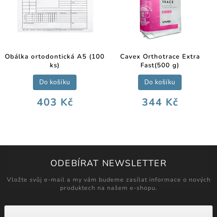
Obálka ortodontická A5 (100
Cavex Orthotrace Extra
ks)
Fast(500 g)
Do košíku
Do košíku
403 Kč
344 Kč
ODEBÍRAT NEWSLETTER
Vložte svůj e-mail a my vám budeme zasílat informace o nových
produktech na našem e-shopu.