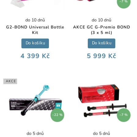
–7 %
do 10 dnů
do 10 dnů
G2-BOND Universal Bottle
AKCE GC G-Premio BOND
Kit
(3 x 5 ml)
Do košíku
Do košíku
4 399 Kč
5 999 Kč
AKCE
–22 %
–7 %
do 5 dnů
do 5 dnů