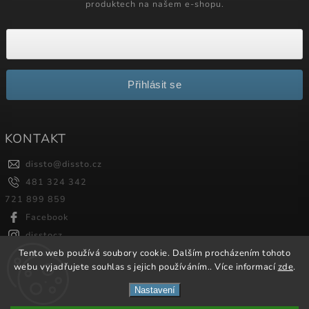
produktech na našem e-shopu.
Přihlásit se
KONTAKT
dissto
@
dissto.cz
481 324 342
721 899 859
Facebook
disstocz
Tento web používá soubory cookie. Dalším procházením tohoto
webu vyjadřujete souhlas s jejich používáním.. Více informací
zde
.
Copyright 2026
Dissto
. Všechna práva vyhrazena.
Nastavení
Vytvořil
Shoptet
| Design
Shoptak.cz.