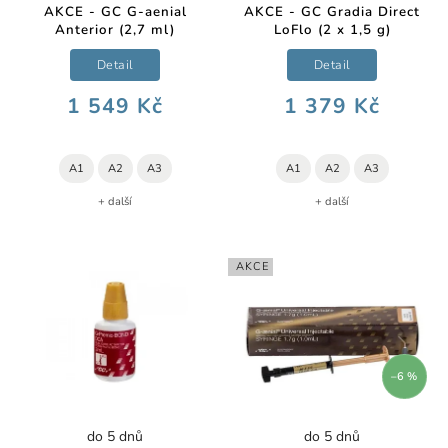
AKCE - GC G-aenial
AKCE - GC Gradia Direct
Anterior (2,7 ml)
LoFlo (2 x 1,5 g)
Detail
Detail
1 549 Kč
1 379 Kč
A1
A2
A3
A1
A2
A3
+ další
+ další
AKCE
–6 %
do 5 dnů
do 5 dnů