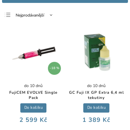
Nejprodávanější
Nejlevnější
Nejdražší
Abecedně
–18 %
do 10 dnů
do 10 dnů
FujiCEM EVOLVE Single
GC Fuji IX GP Extra 6,4 ml
Pack
tekutiny
Do košíku
Do košíku
2 599 Kč
1 389 Kč