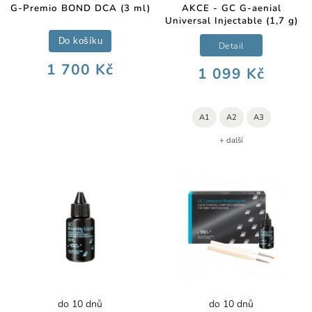
G-Premio BOND DCA (3 ml)
AKCE - GC G-aenial
Universal Injectable (1,7 g)
Do košíku
Detail
1 700 Kč
1 099 Kč
A1
A2
A3
+ další
do 10 dnů
do 10 dnů