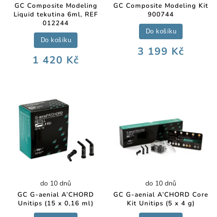
GC Composite Modeling
GC Composite Modeling Kit
Liquid tekutina 6ml, REF
900744
012244
Do košíku
Do košíku
3 199 Kč
1 420 Kč
do 10 dnů
do 10 dnů
GC G-aenial A’CHORD
GC G-aenial A’CHORD Core
Unitips (15 x 0,16 ml)
Kit Unitips (5 x 4 g)