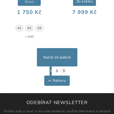
Detail
Do košíku
1 750 Kč
7 999 Kč
A1
A2
A3
+ další
Načíst 16 dalších
1
3
Nahoru
ODEBÍRAT NEWSLETTER
Vložte svůj e-mail a my vám budeme zasílat informace o nových