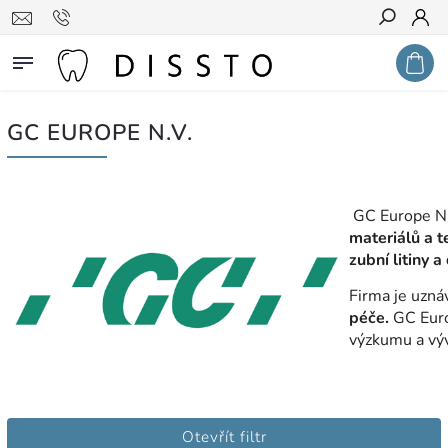
Hledat
GC EUROPE N.V.
GC Europe N.
materiálů a t
zubní litiny 
Firma je uzná
péče.
GC Europ
výzkumu a vývo
Otevřít filtr