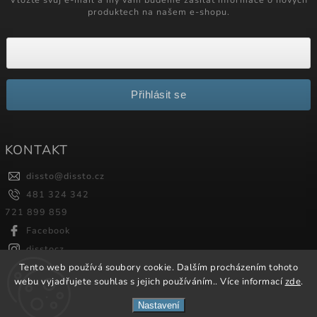
produktech na našem e-shopu.
Přihlásit se
KONTAKT
dissto
@
dissto.cz
481 324 342
721 899 859
Facebook
disstocz
Tento web používá soubory cookie. Dalším procházením tohoto
webu vyjadřujete souhlas s jejich používáním.. Více informací
zde
.
Copyright 2026
Dissto
. Všechna práva vyhrazena.
Nastavení
Vytvořil
Shoptet
| Design
Shoptak.cz.