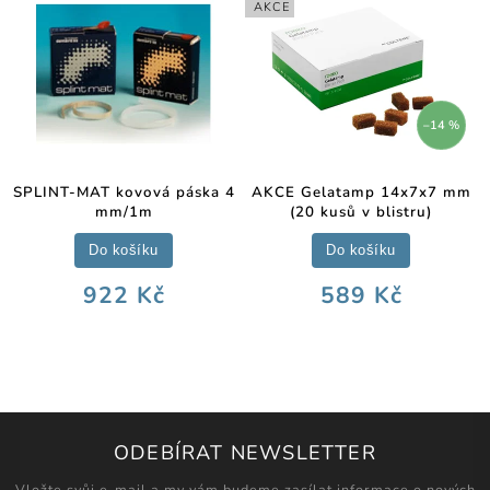
AKCE
–14 %
SPLINT-MAT kovová páska 4
AKCE Gelatamp 14x7x7 mm
mm/1m
(20 kusů v blistru)
Do košíku
Do košíku
922 Kč
589 Kč
ODEBÍRAT NEWSLETTER
Vložte svůj e-mail a my vám budeme zasílat informace o nových