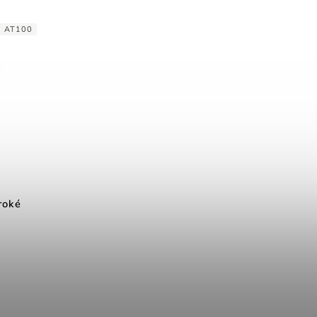
:
AT100
roké