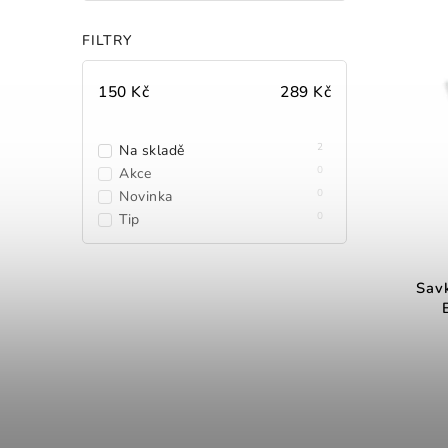
FILTRY
150
Kč
289
Kč
2
Na skladě
0
Akce
0
Novinka
0
Tip
Sav