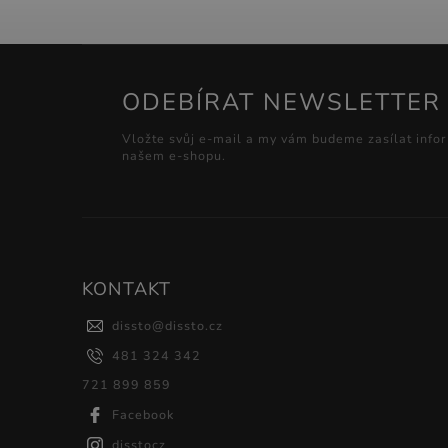
ODEBÍRAT NEWSLETTER
Vložte svůj e-mail a my vám budeme zasílat info
našem e-shopu.
KONTAKT
dissto
@
dissto.cz
481 324 342
721 899 859
Facebook
disstocz