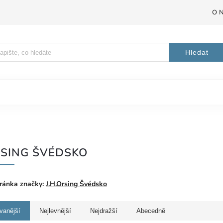
O 
Hledat
RSING ŠVÉDSKO
ránka značky:
J.H.Orsing Švédsko
vanější
Nejlevnější
Nejdražší
Abecedně