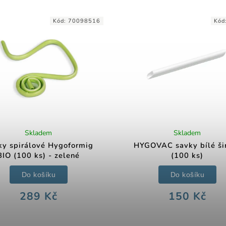
Kód:
70098516
Kód
Skladem
Skladem
ky spirálové Hygoformig
HYGOVAC savky bílé ši
BIO (100 ks) - zelené
(100 ks)
Do košíku
Do košíku
289 Kč
150 Kč