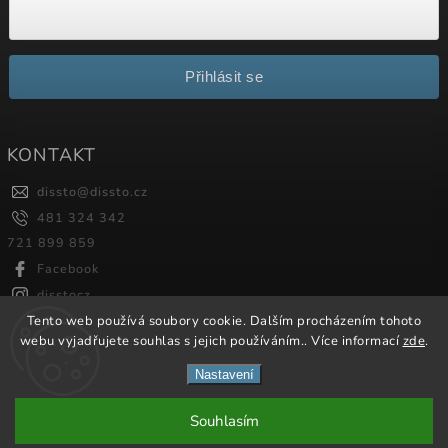
Přihlásit se
KONTAKT
dissto
@
dissto.cz
481 324 342
721 899 859
Facebook
disstocz
Tento web používá soubory cookie. Dalším procházením tohoto
webu vyjadřujete souhlas s jejich používáním.. Více informací
zde
.
Copyright 2026
Dissto
. Všechna práva vyhrazena.
Nastavení
Vytvořil
Shoptet
| Design
Shoptak.cz.
Souhlasím