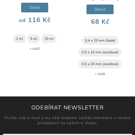
Detail
Detail
116 Kč
od
68 Kč
2 ml
5 ml
10 ml
0,4 x 20 mm (šedé)
+ další
0,5 x 16 mm (oranžové)
0,5 x 20 mm (oranžové)
+ další
ODEBÍRAT NEWSLETTER
Vložte svůj e-mail a my vám budeme zasílat informace o nových
produktech na našem e-shopu.