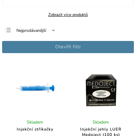
Zobrazit více produktů
Nejprodávanější
Nejlevnější
Otevřít filtr
Nejdražší
Abecedně
Skladem
Skladem
Injekční stříkačky
Injekční jehly LUER
Medoject (100 ks)