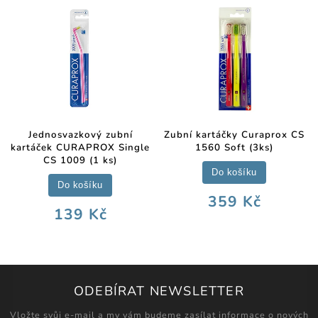
Jednosvazkový zubní
Zubní kartáčky Curaprox CS
kartáček CURAPROX Single
1560 Soft (3ks)
CS 1009 (1 ks)
Do košíku
Do košíku
359 Kč
139 Kč
ODEBÍRAT NEWSLETTER
Vložte svůj e-mail a my vám budeme zasílat informace o nových