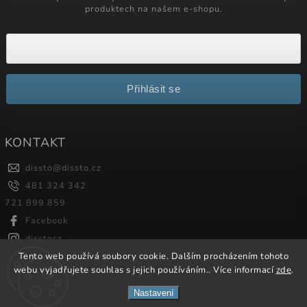
produktech na našem e-shopu.
Přihlásit se
KONTAKT
dissto
@
dissto.cz
481 324 342
721 899 859
Facebook
disstocz
Tento web používá soubory cookie. Dalším procházením tohoto
webu vyjadřujete souhlas s jejich používáním.. Více informací
zde
.
Copyright 2026
Dissto
. Všechna práva vyhrazena.
Nastavení
Vytvořil
Shoptet
| Design
Shoptak.cz.