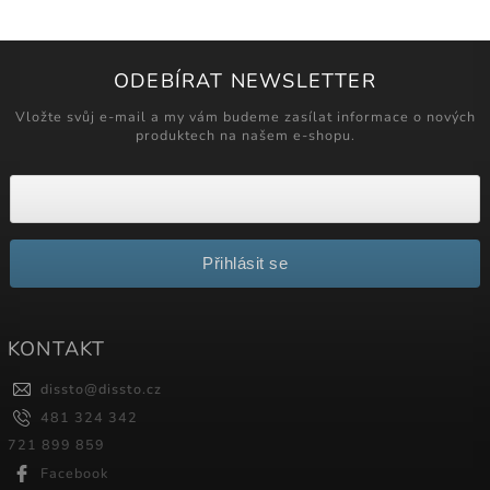
ODEBÍRAT NEWSLETTER
Vložte svůj e-mail a my vám budeme zasílat informace o nových
produktech na našem e-shopu.
Přihlásit se
KONTAKT
dissto
@
dissto.cz
481 324 342
721 899 859
Facebook