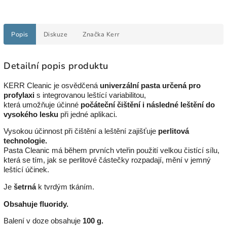
Popis
Diskuze
Značka
Kerr
Detailní popis produktu
KERR Cleanic je osvědčená
univerzální pasta určená pro
profylaxi
s integrovanou leštící variabilitou,
která umožňuje účinné
počáteční čištění i následné leštění do
vysokého lesku
při jedné aplikaci.
Vysokou účinnost při čištění a leštění zajišťuje
perlitová
technologie.
Pasta Cleanic má během prvních vteřin použití velkou čistící sílu,
která se tím, jak se perlitové částečky rozpadají, mění v jemný
leštící účinek.
J
e
šetrná
k tvrdým tkáním.
Obsahuje fluoridy.
Balení v doze obsahuje
100 g.