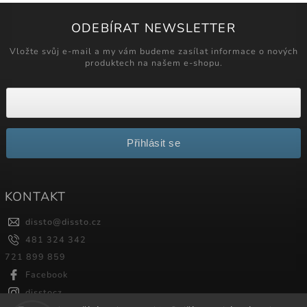
ODEBÍRAT NEWSLETTER
Vložte svůj e-mail a my vám budeme zasílat informace o nových
produktech na našem e-shopu.
Přihlásit se
KONTAKT
dissto
@
dissto.cz
481 324 342
721 899 859
Facebook
disstocz